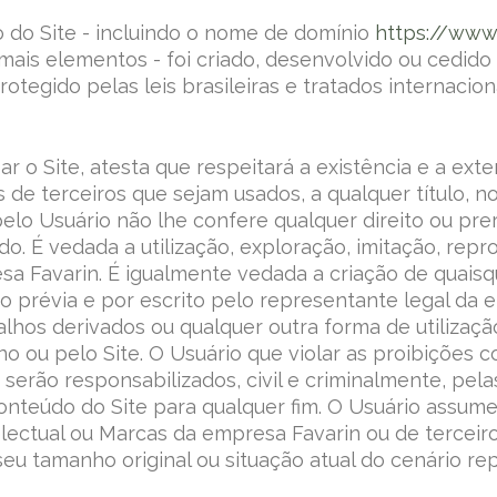
do Site - incluindo o nome de domínio
https://www.
demais elementos - foi criado, desenvolvido ou cedid
rotegido pelas leis brasileiras e tratados internaci
r o Site, atesta que respeitará a existência e a ext
de terceiros que sejam usados, a qualquer título, n
o pelo Usuário não lhe confere qualquer direito ou p
do. É vedada a utilização, exploração, imitação, rep
esa Favarin. É igualmente vedada a criação de quais
ão prévia e por escrito pelo representante legal da
 trabalhos derivados ou qualquer outra forma de utiliz
no ou pelo Site. O Usuário que violar as proibições 
serão responsabilizados, civil e criminalmente, pel
nteúdo do Site para qualquer fim. O Usuário assume
lectual ou Marcas da empresa Favarin ou de terceiros,
seu tamanho original ou situação atual do cenário re